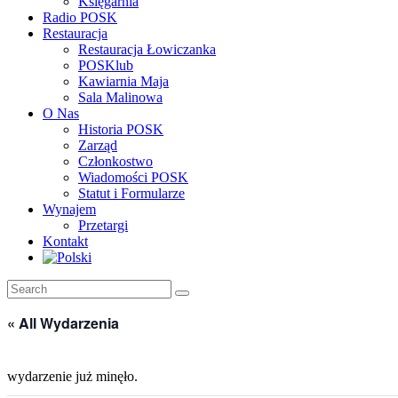
Księgarnia
Radio POSK
Restauracja
Restauracja Łowiczanka
POSKlub
Kawiarnia Maja
Sala Malinowa
O Nas
Historia POSK
Zarząd
Członkostwo
Wiadomości POSK
Statut i Formularze
Wynajem
Przetargi
Kontakt
« All Wydarzenia
wydarzenie już minęło.