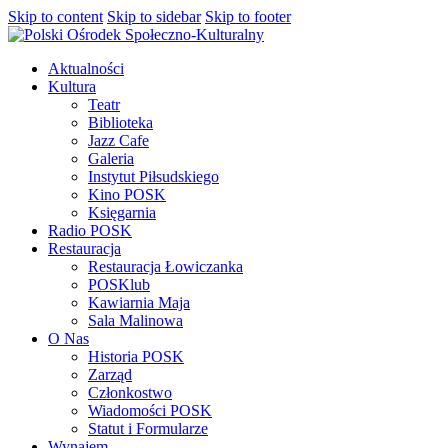
Skip to content
Skip to sidebar
Skip to footer
Aktualności
Kultura
Teatr
Biblioteka
Jazz Cafe
Galeria
Instytut Piłsudskiego
Kino POSK
Księgarnia
Radio POSK
Restauracja
Restauracja Łowiczanka
POSKlub
Kawiarnia Maja
Sala Malinowa
O Nas
Historia POSK
Zarząd
Członkostwo
Wiadomości POSK
Statut i Formularze
Wynajem