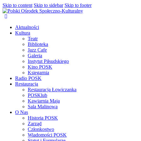
Skip to content
Skip to sidebar
Skip to footer
Aktualności
Kultura
Teatr
Biblioteka
Jazz Cafe
Galeria
Instytut Piłsudskiego
Kino POSK
Księgarnia
Radio POSK
Restauracja
Restauracja Łowiczanka
POSKlub
Kawiarnia Maja
Sala Malinowa
O Nas
Historia POSK
Zarząd
Członkostwo
Wiadomości POSK
Statut i Formularze