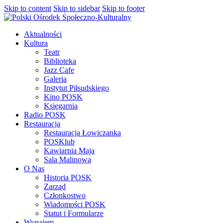
Skip to content
Skip to sidebar
Skip to footer
Aktualności
Kultura
Teatr
Biblioteka
Jazz Cafe
Galeria
Instytut Piłsudskiego
Kino POSK
Księgarnia
Radio POSK
Restauracja
Restauracja Łowiczanka
POSKlub
Kawiarnia Maja
Sala Malinowa
O Nas
Historia POSK
Zarząd
Członkostwo
Wiadomości POSK
Statut i Formularze
Wynajem