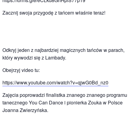
https://forms.gle/eCLkd8GnHpfS77p19
Zacznij swoja przygodę z tańcem właśnie teraz!
Odkryj jeden z najbardziej magicznych tańców w parach,
który wywodzi się z Lambady.
Obejrzyj video tu:
https://www.youtube.com/watch?v=qjwG0Bd_nz0
Zajęcia poprowadzi finalistka znanego znanego programu
tanecznego You Can Dance i pionierka Zouka w Polsce
Joanna Zwierzyńska.