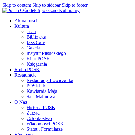
Skip to content
Skip to sidebar
Skip to footer
Aktualności
Kultura
Teatr
Biblioteka
Jazz Cafe
Galeria
Instytut Piłsudskiego
Kino POSK
Księgarnia
Radio POSK
Restauracja
Restauracja Łowiczanka
POSKlub
Kawiarnia Maja
Sala Malinowa
O Nas
Historia POSK
Zarząd
Członkostwo
Wiadomości POSK
Statut i Formularze
Wynajem