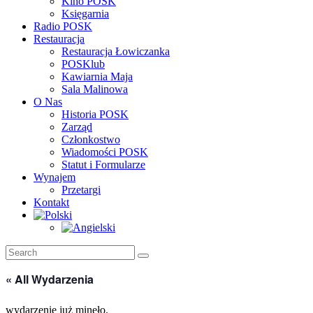
Kino POSK
Księgarnia
Radio POSK
Restauracja
Restauracja Łowiczanka
POSKlub
Kawiarnia Maja
Sala Malinowa
O Nas
Historia POSK
Zarząd
Członkostwo
Wiadomości POSK
Statut i Formularze
Wynajem
Przetargi
Kontakt
« All Wydarzenia
wydarzenie już minęło.