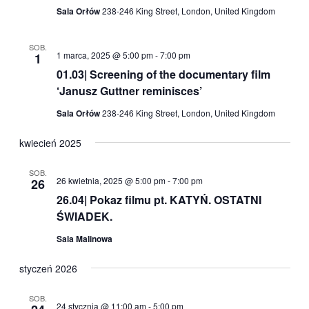
Sala Orłów
238-246 King Street, London, United Kingdom
SOB.
1 marca, 2025 @ 5:00 pm
-
7:00 pm
1
01.03| Screening of the documentary film
‘Janusz Guttner reminisces’
Sala Orłów
238-246 King Street, London, United Kingdom
kwiecień 2025
SOB.
26 kwietnia, 2025 @ 5:00 pm
-
7:00 pm
26
26.04| Pokaz filmu pt. KATYŃ. OSTATNI
ŚWIADEK.
Sala Malinowa
styczeń 2026
SOB.
24 stycznia @ 11:00 am
-
5:00 pm