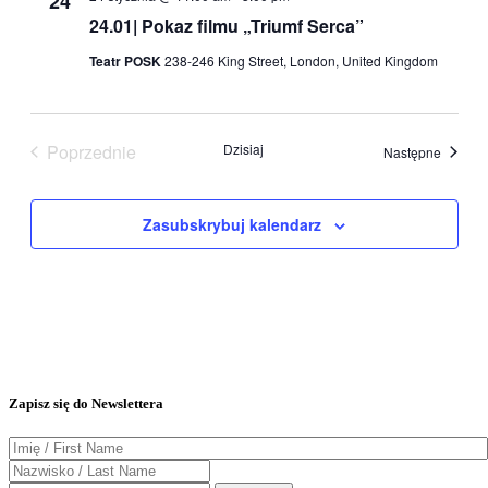
24
24.01| Pokaz filmu „Triumf Serca”
Teatr POSK
238-246 King Street, London, United Kingdom
Poprzednie
Dzisiaj
Wydarz
Następne
Wydarzenia
Zasubskrybuj kalendarz
Zapisz się do Newslettera