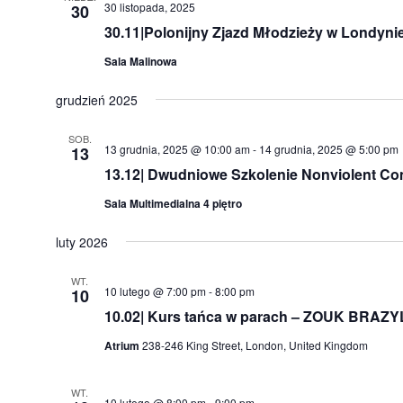
30 listopada, 2025
30
30.11|Polonijny Zjazd Młodzieży w Londyni
Sala Malinowa
grudzień 2025
SOB.
13 grudnia, 2025 @ 10:00 am
-
14 grudnia, 2025 @ 5:00 pm
13
13.12| Dwudniowe Szkolenie Nonviolent C
Sala Multimedialna 4 piętro
luty 2026
WT.
10 lutego @ 7:00 pm
-
8:00 pm
10
10.02| Kurs tańca w parach – ZOUK BRAZY
Atrium
238-246 King Street, London, United Kingdom
WT.
10 lutego @ 8:00 pm
-
9:00 pm