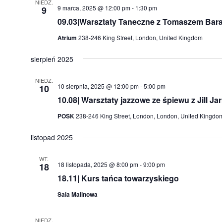
NIEDZ.
9 marca, 2025 @ 12:00 pm
-
1:30 pm
9
09.03|Warsztaty Taneczne z Tomaszem Barańs
Atrium
238-246 King Street, London, United Kingdom
sierpień 2025
NIEDZ.
10 sierpnia, 2025 @ 12:00 pm
-
5:00 pm
10
10.08| Warsztaty jazzowe ze śpiewu z Jill Ja
POSK
238-246 King Street, London, London, United Kingdo
listopad 2025
WT.
18 listopada, 2025 @ 8:00 pm
-
9:00 pm
18
18.11| Kurs tańca towarzyskiego
Sala Malinowa
NIEDZ.