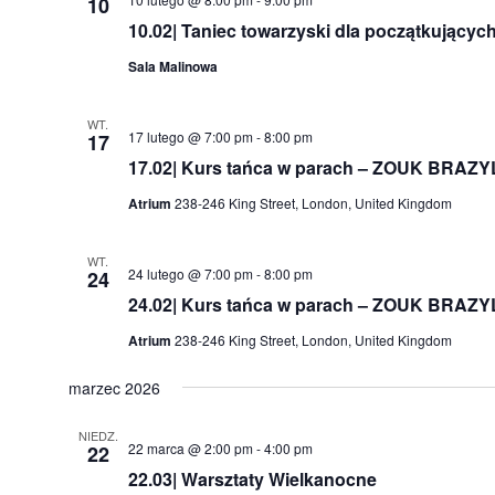
10
10.02| Taniec towarzyski dla początkującyc
Sala Malinowa
WT.
17 lutego @ 7:00 pm
-
8:00 pm
17
17.02| Kurs tańca w parach – ZOUK BRAZY
Atrium
238-246 King Street, London, United Kingdom
WT.
24 lutego @ 7:00 pm
-
8:00 pm
24
24.02| Kurs tańca w parach – ZOUK BRAZY
Atrium
238-246 King Street, London, United Kingdom
marzec 2026
NIEDZ.
22 marca @ 2:00 pm
-
4:00 pm
22
22.03| Warsztaty Wielkanocne