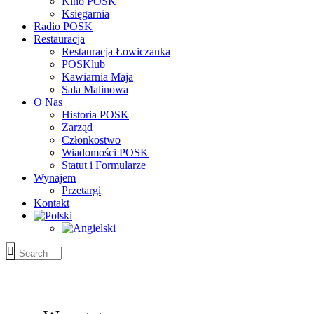
Kino POSK
Księgarnia
Radio POSK
Restauracja
Restauracja Łowiczanka
POSKlub
Kawiarnia Maja
Sala Malinowa
O Nas
Historia POSK
Zarząd
Członkostwo
Wiadomości POSK
Statut i Formularze
Wynajem
Przetargi
Kontakt