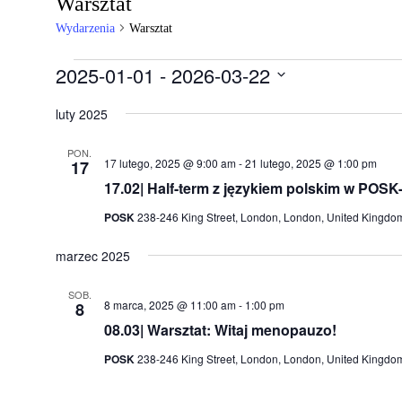
Warsztat
Wydarzenia
Warsztat
Wydarzenia
2025-01-01
 - 
2026-03-22
Wybierz
datę.
luty 2025
PON.
17 lutego, 2025 @ 9:00 am
-
21 lutego, 2025 @ 1:00 pm
17
17.02| Half-term z językiem polskim w POSK
POSK
238-246 King Street, London, London, United Kingdo
marzec 2025
SOB.
8 marca, 2025 @ 11:00 am
-
1:00 pm
8
08.03| Warsztat: Witaj menopauzo!
POSK
238-246 King Street, London, London, United Kingdo