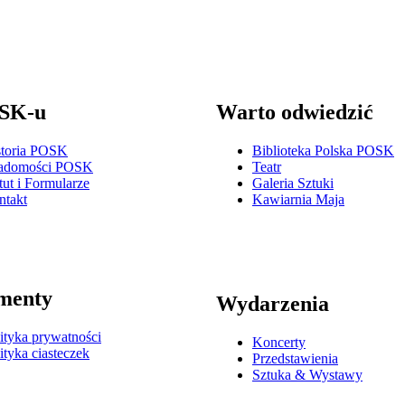
SK-u
Warto odwiedzić
storia POSK
Biblioteka Polska POSK
adomości POSK
Teatr
tut i Formularze
Galeria Sztuki
ntakt
Kawiarnia Maja
menty
Wydarzenia
ityka prywatności
Koncerty
ityka ciasteczek
Przedstawienia
Sztuka & Wystawy