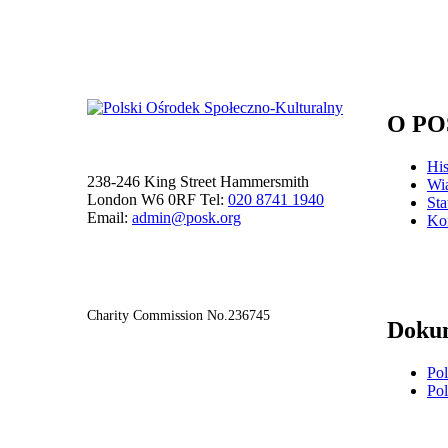
O PO
Hi
238-246 King Street Hammersmith
Wi
London W6 0RF Tel:
020 8741 1940
Sta
Email:
admin@posk.org
Ko
Charity Commission No.236745
Doku
Pol
Pol