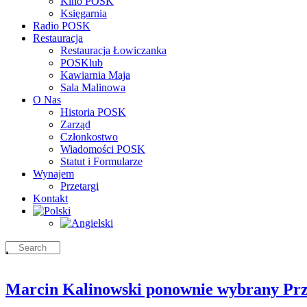
Kino POSK
Księgarnia
Radio POSK
Restauracja
Restauracja Łowiczanka
POSKlub
Kawiarnia Maja
Sala Malinowa
O Nas
Historia POSK
Zarząd
Członkostwo
Wiadomości POSK
Statut i Formularze
Wynajem
Przetargi
Kontakt
Marcin Kalinowski ponownie wybrany P