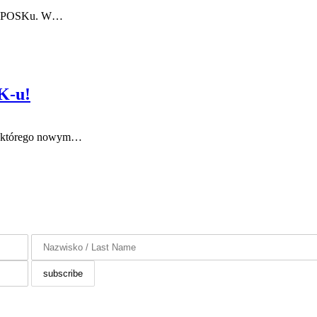
ków POSKu. W…
K-u!
ku którego nowym…