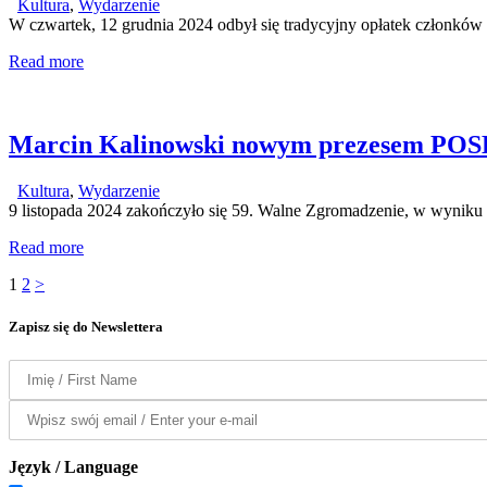
Kultura
,
Wydarzenie
W czwartek, 12 grudnia 2024 odbył się tradycyjny opłatek człon
Read more
Marcin Kalinowski nowym prezesem POS
Kultura
,
Wydarzenie
9 listopada 2024 zakończyło się 59. Walne Zgromadzenie, w wyni
Read more
Stronicowanie
Page
Page
1
2
>
wpisów
Zapisz się do Newslettera
Język / Language