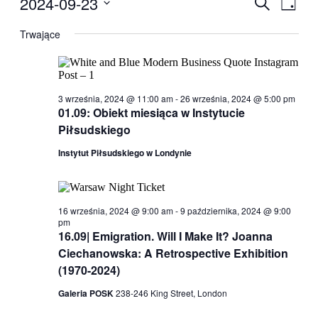
2024-09-23
Wydarzen
Szukaj
Dzień
for
Wido
Nawigacj
Wybierz
23
nawig
datę.
Trwające
po
września,
wyszukiw
2024
i
widokach
3 września, 2024 @ 11:00 am
-
26 września, 2024 @ 5:00 pm
01.09: Obiekt miesiąca w Instytucie
Piłsudskiego
Instytut Piłsudskiego w Londynie
16 września, 2024 @ 9:00 am
-
9 października, 2024 @ 9:00
pm
16.09| Emigration. Will I Make It? Joanna
Ciechanowska: A Retrospective Exhibition
(1970-2024)
Galeria POSK
238-246 King Street, London