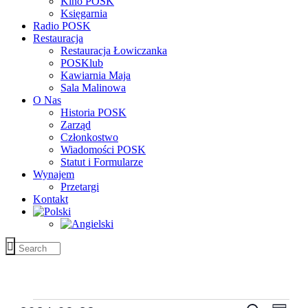
Kino POSK
Księgarnia
Radio POSK
Restauracja
Restauracja Łowiczanka
POSKlub
Kawiarnia Maja
Sala Malinowa
O Nas
Historia POSK
Zarząd
Członkostwo
Wiadomości POSK
Statut i Formularze
Wynajem
Przetargi
Kontakt
Wydarzenia
Wyda