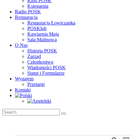
Kino POSK
Księgarnia
Radio POSK
Restauracja
Restauracja Łowiczanka
POSKlub
Kawiarnia Maja
Sala Malinowa
O Nas
Historia POSK
Zarząd
Członkostwo
Wiadomości POSK
Statut i Formularze
Wynajem
Przetargi
Kontakt
Wydarzenia