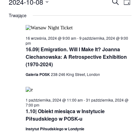
2024-10-08
Wydarzen
Wyda
Szukaj
Dzień
for
Wido
Nawigacj
Wybierz
8
nawig
datę.
Trwające
po
października,
wyszukiw
2024
i
16 września, 2024 @ 9:00 am
-
9 października, 2024 @ 9:00
widokach
pm
16.09| Emigration. Will I Make It? Joanna
Ciechanowska: A Retrospective Exhibition
(1970-2024)
Galeria POSK
238-246 King Street, London
1 października, 2024 @ 11:00 am
-
31 października, 2024 @
7:00 pm
1.10| Obiekt miesiąca w Instytucie
Piłsudskiego w POSK-u
Instytut Piłsudskiego w Londynie