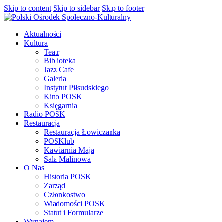
Skip to content
Skip to sidebar
Skip to footer
Aktualności
Kultura
Teatr
Biblioteka
Jazz Cafe
Galeria
Instytut Piłsudskiego
Kino POSK
Księgarnia
Radio POSK
Restauracja
Restauracja Łowiczanka
POSKlub
Kawiarnia Maja
Sala Malinowa
O Nas
Historia POSK
Zarząd
Członkostwo
Wiadomości POSK
Statut i Formularze
Wynajem