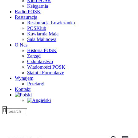
Kino POSK
Księgarnia
Radio POSK
Restauracja
Restauracja Łowiczanka
POSKlub
Kawiarnia Maja
Sala Malinowa
O Nas
Historia POSK
Zarząd
Członkostwo
Wiadomości POSK
Statut i Formularze
Wynajem
Przetargi
Kontakt
Wydarzenia
Wyda