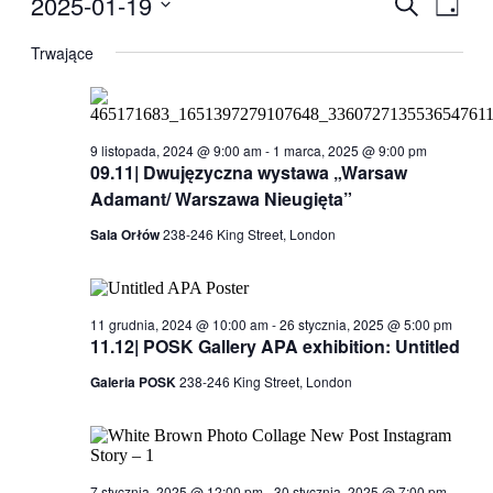
2025-01-19
Wydarzen
Szukaj
Dzień
for
Wido
Nawigacj
Wybierz
19
nawig
datę.
Trwające
po
stycznia,
wyszukiw
2025
i
widokach
9 listopada, 2024 @ 9:00 am
-
1 marca, 2025 @ 9:00 pm
09.11| Dwujęzyczna wystawa „Warsaw
Adamant/ Warszawa Nieugięta”
Sala Orłów
238-246 King Street, London
11 grudnia, 2024 @ 10:00 am
-
26 stycznia, 2025 @ 5:00 pm
11.12| POSK Gallery APA exhibition: Untitled
Galeria POSK
238-246 King Street, London
7 stycznia, 2025 @ 12:00 pm
-
30 stycznia, 2025 @ 7:00 pm