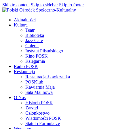
Skip to content
Skip to sidebar
Skip to footer
Aktualności
Kultura
Teatr
Biblioteka
Jazz Cafe
Galeria
Instytut Piłsudskiego
Kino POSK
Księgarnia
Radio POSK
Restauracja
Restauracja Łowiczanka
POSKlub
Kawiarnia Maja
Sala Malinowa
O Nas
Historia POSK
Zarząd
Członkostwo
Wiadomości POSK
Statut i Formularze
Wynajem