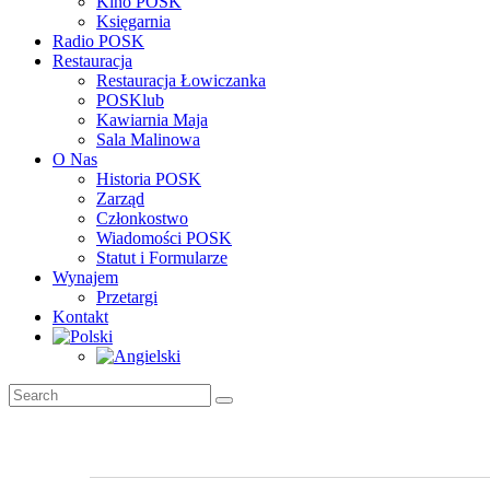
Kino POSK
Księgarnia
Radio POSK
Restauracja
Restauracja Łowiczanka
POSKlub
Kawiarnia Maja
Sala Malinowa
O Nas
Historia POSK
Zarząd
Członkostwo
Wiadomości POSK
Statut i Formularze
Wynajem
Przetargi
Kontakt
Wydarzenia