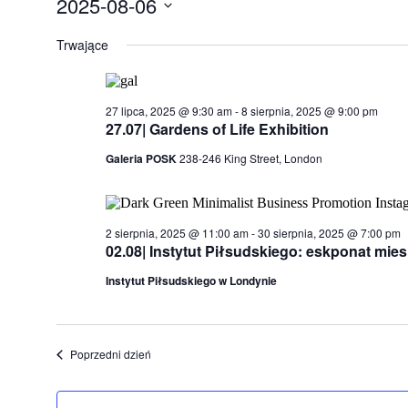
2025-08-06
for
Wybierz
6
datę.
Trwające
sierpnia,
2025
27 lipca, 2025 @ 9:30 am
-
8 sierpnia, 2025 @ 9:00 pm
27.07| Gardens of Life Exhibition
Galeria POSK
238-246 King Street, London
2 sierpnia, 2025 @ 11:00 am
-
30 sierpnia, 2025 @ 7:00 pm
02.08| Instytut Piłsudskiego: eskponat mies
Instytut Piłsudskiego w Londynie
Poprzedni dzień