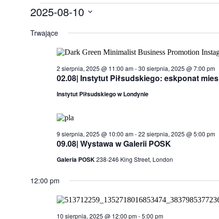
Wydarzenia
2025-08-10
for
Wybierz
10
datę.
Trwające
sierpnia,
2025
2 sierpnia, 2025 @ 11:00 am
-
30 sierpnia, 2025 @ 7:00 pm
02.08| Instytut Piłsudskiego: eskponat mies
Instytut Piłsudskiego w Londynie
9 sierpnia, 2025 @ 10:00 am
-
22 sierpnia, 2025 @ 5:00 pm
09.08| Wystawa w Galerii POSK
Galeria POSK
238-246 King Street, London
12:00 pm
10 sierpnia, 2025 @ 12:00 pm
-
5:00 pm