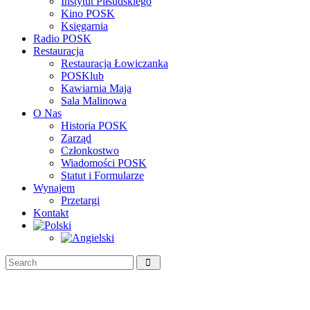
Instytut Piłsudskiego
Kino POSK
Księgarnia
Radio POSK
Restauracja
Restauracja Łowiczanka
POSKlub
Kawiarnia Maja
Sala Malinowa
O Nas
Historia POSK
Zarząd
Członkostwo
Wiadomości POSK
Statut i Formularze
Wynajem
Przetargi
Kontakt