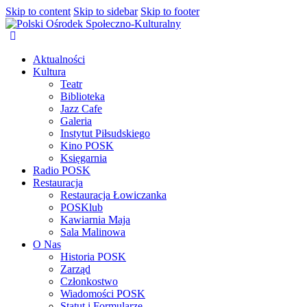
Skip to content
Skip to sidebar
Skip to footer
Aktualności
Kultura
Teatr
Biblioteka
Jazz Cafe
Galeria
Instytut Piłsudskiego
Kino POSK
Księgarnia
Radio POSK
Restauracja
Restauracja Łowiczanka
POSKlub
Kawiarnia Maja
Sala Malinowa
O Nas
Historia POSK
Zarząd
Członkostwo
Wiadomości POSK
Statut i Formularze