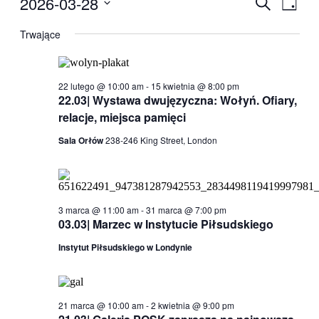
2026-03-28
Wydarzen
Szukaj
Dzień
for
Wido
Nawigacj
Wybierz
28
nawig
datę.
Trwające
po
marca,
wyszukiw
2026
i
22 lutego @ 10:00 am
-
15 kwietnia @ 8:00 pm
widokach
22.03| Wystawa dwujęzyczna: Wołyń. Ofiary,
relacje, miejsca pamięci
Sala Orłów
238-246 King Street, London
3 marca @ 11:00 am
-
31 marca @ 7:00 pm
03.03| Marzec w Instytucie Piłsudskiego
Instytut Piłsudskiego w Londynie
21 marca @ 10:00 am
-
2 kwietnia @ 9:00 pm