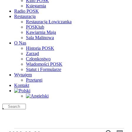
Kino POSK
Księgarnia
Radio POSK
Restauracja
Restauracja Łowiczanka
POSKlub
Kawiarnia Maja
Sala Malinowa
O Nas
Historia POSK
Zarząd
Członkostwo
Wiadomości POSK
Statut i Formularze
Wynajem
Przetargi
Kontakt
Wydarzenia
Wyda