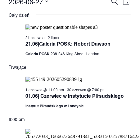
2026-06-27
Wydarzen
Szukaj
Dzień
for
Wido
Nawigacj
Wybierz
27
nawig
datę.
Cały dzień
po
czerwca,
wyszukiw
2026
i
21 czerwca
-
2 lipca
widokach
21.06|Galeria POSK: Robert Dawson
Galeria POSK
238-246 King Street, London
Trwające
1 czerwca @ 11:00 am
-
30 czerwca @ 7:00 pm
01.06| Czerwiec w Instytucie Piłsudskiego
Instytut Piłsudskiego w Londynie
6:00 pm