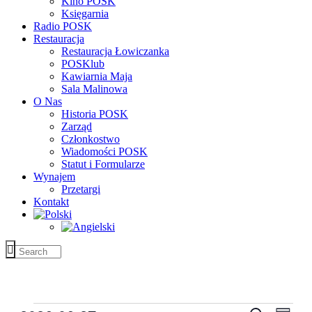
Kino POSK
Księgarnia
Radio POSK
Restauracja
Restauracja Łowiczanka
POSKlub
Kawiarnia Maja
Sala Malinowa
O Nas
Historia POSK
Zarząd
Członkostwo
Wiadomości POSK
Statut i Formularze
Wynajem
Przetargi
Kontakt
Wydarzenia
Wyda