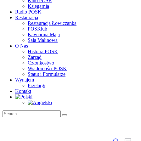
Kino POSK
Księgarnia
Radio POSK
Restauracja
Restauracja Łowiczanka
POSKlub
Kawiarnia Maja
Sala Malinowa
O Nas
Historia POSK
Zarząd
Członkostwo
Wiadomości POSK
Statut i Formularze
Wynajem
Przetargi
Kontakt
Wyda
Wydarzenia