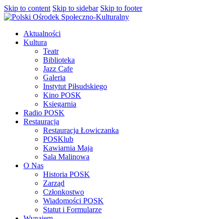
Skip to content
Skip to sidebar
Skip to footer
Aktualności
Kultura
Teatr
Biblioteka
Jazz Cafe
Galeria
Instytut Piłsudskiego
Kino POSK
Księgarnia
Radio POSK
Restauracja
Restauracja Łowiczanka
POSKlub
Kawiarnia Maja
Sala Malinowa
O Nas
Historia POSK
Zarząd
Członkostwo
Wiadomości POSK
Statut i Formularze
Wynajem