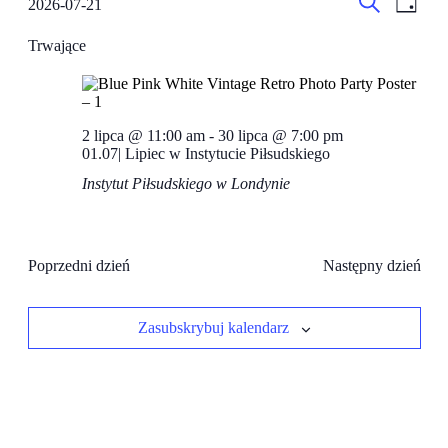
Wydarzen
2026-07-21
Dzień
Wido
for
Wybierz
Nawigacj
Szukaj
datę.
nawig
21
Trwające
po
lipca,
wyszukiw
2026
i
widokach
2 lipca @ 11:00 am
-
30 lipca @ 7:00 pm
01.07| Lipiec w Instytucie Piłsudskiego
Instytut Piłsudskiego w Londynie
Poprzedni dzień
Następny dzień
Zasubskrybuj kalendarz