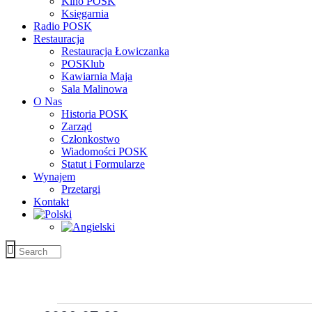
Kino POSK
Księgarnia
Radio POSK
Restauracja
Restauracja Łowiczanka
POSKlub
Kawiarnia Maja
Sala Malinowa
O Nas
Historia POSK
Zarząd
Członkostwo
Wiadomości POSK
Statut i Formularze
Wynajem
Przetargi
Kontakt
Wydarzenia