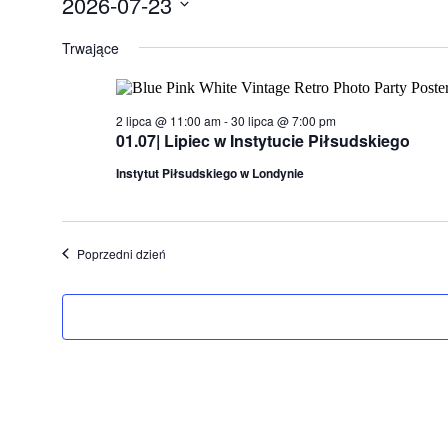
2026-07-23
for
Wybierz
23
datę.
Trwające
lipca,
2026
2 lipca @ 11:00 am
-
30 lipca @ 7:00 pm
01.07| Lipiec w Instytucie Piłsudskiego
Instytut Piłsudskiego w Londynie
Poprzedni dzień