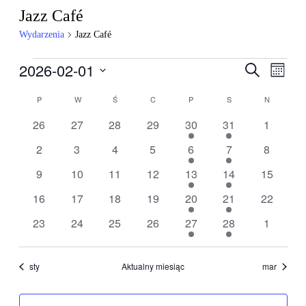
Jazz Café
Wydarzenia
Jazz Café
Wydarzenia
2026-02-01
Wydarzen
Wyda
Szukaj
Miesiąc
Wido
Nawigacj
Wybierz
nawig
Kalendarz
datę.
P
PONIEDZIAŁEK
W
WTOREK
Ś
ŚRODA
C
CZWARTEK
P
PIĄTEK
S
SOBOTA
N
NIEDZIEL
po
Wydarzenia
wyszukiw
0
0
0
0
1
1
0
26
27
28
29
30
31
1
wydarzenia
wydarzenia
wydarzenia
wydarzenia
wydarzenie
wydarzenie
wydarze
i
0
0
0
0
1
1
0
2
3
4
5
6
7
8
widokach
wydarzenia
wydarzenia
wydarzenia
wydarzenia
wydarzenie
wydarzenie
wydarze
0
0
0
0
1
1
0
9
10
11
12
13
14
15
wydarzenia
wydarzenia
wydarzenia
wydarzenia
wydarzenie
wydarzenie
wydarzen
0
0
0
0
1
1
0
16
17
18
19
20
21
22
wydarzenia
wydarzenia
wydarzenia
wydarzenia
wydarzenie
wydarzenie
wydarzen
0
0
0
0
1
1
0
23
24
25
26
27
28
1
wydarzenia
wydarzenia
wydarzenia
wydarzenia
wydarzenie
wydarzenie
wydarze
sty
Aktualny miesiąc
mar