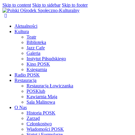
Skip to content
Skip to sidebar
Skip to footer
Aktualności
Kultura
Teatr
Biblioteka
Jazz Cafe
Galeria
Instytut Piłsudskiego
Kino POSK
Księgarnia
Radio POSK
Restauracja
Restauracja Łowiczanka
POSKlub
Kawiarnia Maja
Sala Malinowa
O Nas
Historia POSK
Zarząd
Członkostwo
Wiadomości POSK
Statut i Formularze