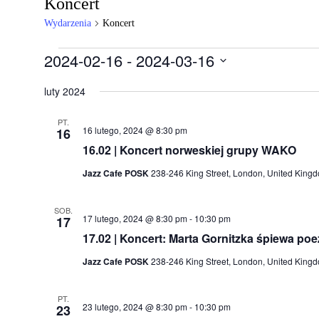
Koncert
Wydarzenia
Koncert
Wydarzenia
2024-02-16
 - 
2024-03-16
Wybierz
datę.
luty 2024
PT.
16 lutego, 2024 @ 8:30 pm
16
16.02 | Koncert norweskiej grupy WAKO
Jazz Cafe POSK
238-246 King Street, London, United King
SOB.
17 lutego, 2024 @ 8:30 pm
-
10:30 pm
17
17.02 | Koncert: Marta Gornitzka śpiewa poe
Jazz Cafe POSK
238-246 King Street, London, United King
PT.
23 lutego, 2024 @ 8:30 pm
-
10:30 pm
23