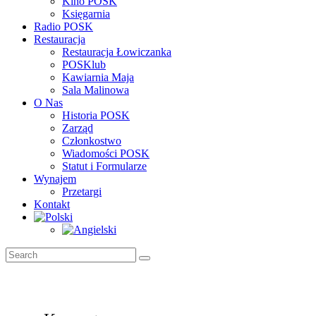
Kino POSK
Księgarnia
Radio POSK
Restauracja
Restauracja Łowiczanka
POSKlub
Kawiarnia Maja
Sala Malinowa
O Nas
Historia POSK
Zarząd
Członkostwo
Wiadomości POSK
Statut i Formularze
Wynajem
Przetargi
Kontakt