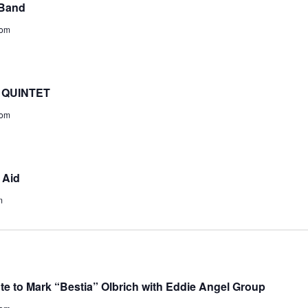
 Band
dom
 QUINTET
dom
 Aid
m
bute to Mark “Bestia” Olbrich with Eddie Angel Group