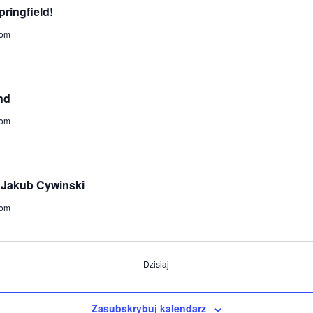
pringfield!
dom
nd
dom
h Jakub Cywinski
dom
Dzisiaj
Zasubskrybuj kalendarz