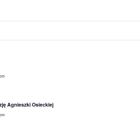
dom
zję Agnieszki Osieckiej
dom