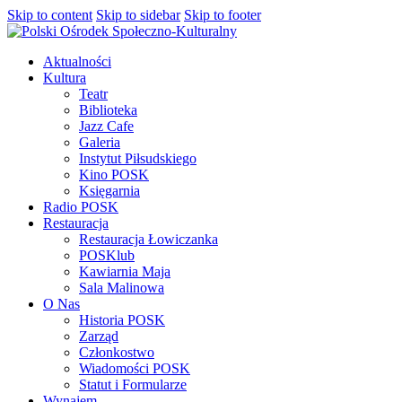
Skip to content
Skip to sidebar
Skip to footer
Aktualności
Kultura
Teatr
Biblioteka
Jazz Cafe
Galeria
Instytut Piłsudskiego
Kino POSK
Księgarnia
Radio POSK
Restauracja
Restauracja Łowiczanka
POSKlub
Kawiarnia Maja
Sala Malinowa
O Nas
Historia POSK
Zarząd
Członkostwo
Wiadomości POSK
Statut i Formularze
Wynajem