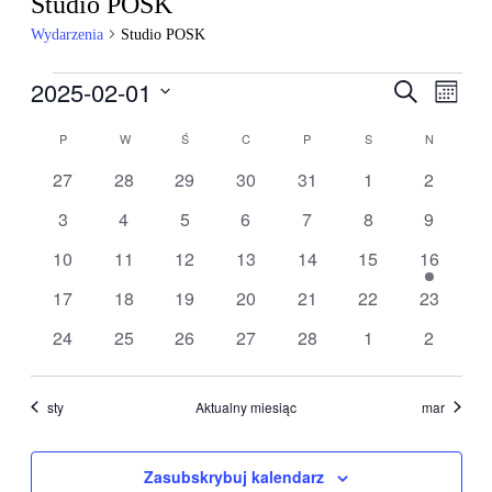
Studio POSK
Wydarzenia
Studio POSK
Wydarzenia
2025-02-01
Wydarzen
Wyda
Szukaj
Miesiąc
Wido
Nawigacj
Wybierz
nawig
Kalendarz
datę.
P
PONIEDZIAŁEK
W
WTOREK
Ś
ŚRODA
C
CZWARTEK
P
PIĄTEK
S
SOBOTA
N
NIEDZIEL
po
Wydarzenia
wyszukiw
0
0
0
0
0
0
0
27
28
29
30
31
1
2
wydarzenia
wydarzenia
wydarzenia
wydarzenia
wydarzenia
wydarzenia
wydarze
i
0
0
0
0
0
0
0
3
4
5
6
7
8
9
widokach
wydarzenia
wydarzenia
wydarzenia
wydarzenia
wydarzenia
wydarzenia
wydarze
0
0
0
0
0
0
1
10
11
12
13
14
15
16
wydarzenia
wydarzenia
wydarzenia
wydarzenia
wydarzenia
wydarzenia
wydarzen
0
0
0
0
0
0
0
17
18
19
20
21
22
23
wydarzenia
wydarzenia
wydarzenia
wydarzenia
wydarzenia
wydarzenia
wydarzen
0
0
0
0
0
0
0
24
25
26
27
28
1
2
wydarzenia
wydarzenia
wydarzenia
wydarzenia
wydarzenia
wydarzenia
wydarze
sty
Aktualny miesiąc
mar
Zasubskrybuj kalendarz