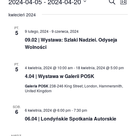
2024-04-05
 - 
2024-04-20
Wydarzen
Szukaj
Lista
Wido
Nawigacj
Wybierz
nawig
datę.
kwiecień 2024
po
wyszukiw
PT.
9 lutego, 2024
-
9 czerwca, 2024
5
i
09.02 | Wystawa: Szlaki Nadziei. Odyseja
widokach
Wolności
PT.
4 kwietnia, 2024 @ 10:00 am
-
18 kwietnia, 2024 @ 5:00 pm
5
4.04 | Wystawa w Galerii POSK
Galeria POSK
238-246 King Street, London, Hammersmith,
United Kingdom
SOB.
6 kwietnia, 2024 @ 6:00 pm
-
7:30 pm
6
06.04 | Londyńskie Spotkania Autorskie
NIEDZ.