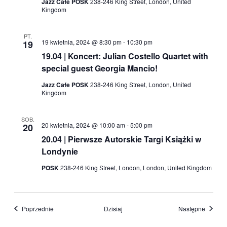
Jazz Cafe POSK
238-246 King Street, London, United
Kingdom
PT.
19 kwietnia, 2024 @ 8:30 pm
-
10:30 pm
19
19.04 | Koncert: Julian Costello Quartet with
special guest Georgia Mancio!
Jazz Cafe POSK
238-246 King Street, London, United
Kingdom
SOB.
20 kwietnia, 2024 @ 10:00 am
-
5:00 pm
20
20.04 | Pierwsze Autorskie Targi Książki w
Londynie
POSK
238-246 King Street, London, London, United Kingdom
Wydarzenia
Wydarz
Poprzednie
Dzisiaj
Następne