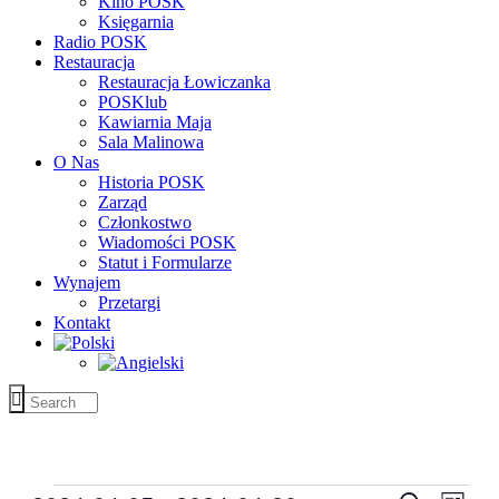
Kino POSK
Księgarnia
Radio POSK
Restauracja
Restauracja Łowiczanka
POSKlub
Kawiarnia Maja
Sala Malinowa
O Nas
Historia POSK
Zarząd
Członkostwo
Wiadomości POSK
Statut i Formularze
Wynajem
Przetargi
Kontakt
Wydarzenia
Wyda