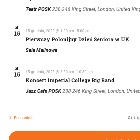
Teatr POSK
238-246 King Street, London, United Ki
pt.
15 grudnia, 2023 @ 1:00 pm
-
5:00 pm
15
Pierwszy Polonijny Dzień Seniora w UK
Sala Malinowa
pt.
15 grudnia, 2023 @ 8:30 pm
-
10:30 pm
15
Koncert Imperial College Big Band
Jazz Cafe POSK
238-246 King Street, London, Unit
Wydarzenia
Dzisiaj
Poprzednie