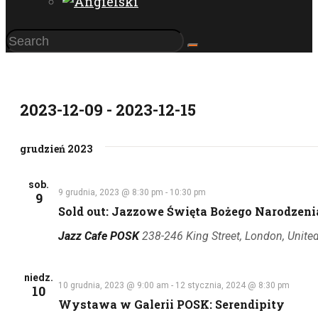
2023-12-09
 - 
2023-12-15
Wybierz
grudzień 2023
datę.
sob.
9 grudnia, 2023 @ 8:30 pm
-
10:30 pm
9
Sold out: Jazzowe Święta Bożego Narodzenia 
Jazz Cafe POSK
238-246 King Street, London, Unit
niedz.
10 grudnia, 2023 @ 9:00 am
-
12 stycznia, 2024 @ 8:30 pm
10
Wystawa w Galerii POSK: Serendipity