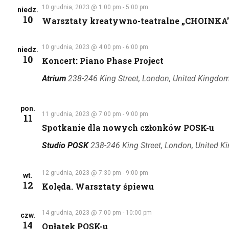
10 grudnia, 2023 @ 1:00 pm
-
5:00 pm
niedz.
10
Warsztaty kreatywno-teatralne „CHOINKA”
10 grudnia, 2023 @ 4:00 pm
-
6:00 pm
niedz.
10
Koncert: Piano Phase Project
Atrium
238-246 King Street, London, United Kingdo
pon.
11 grudnia, 2023 @ 7:00 pm
-
9:00 pm
11
Spotkanie dla nowych członków POSK-u
Studio POSK
238-246 King Street, London, United 
12 grudnia, 2023 @ 7:30 pm
-
9:00 pm
wt.
12
Kolęda. Warsztaty śpiewu
14 grudnia, 2023 @ 7:00 pm
-
10:00 pm
czw.
14
Opłatek POSK-u