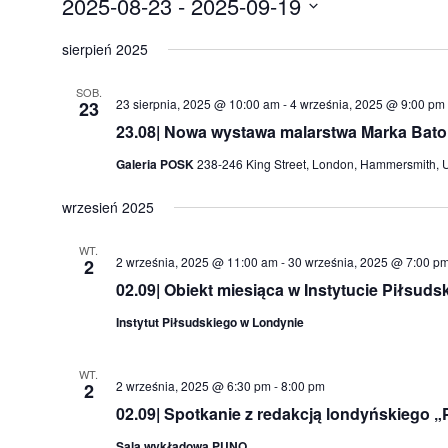
2025-08-23
 - 
2025-09-19
Wybierz
datę.
sierpień 2025
SOB.
23 sierpnia, 2025 @ 10:00 am
-
4 września, 2025 @ 9:00 pm
23
23.08| Nowa wystawa malarstwa Marka Bato
Galeria POSK
238-246 King Street, London, Hammersmith, 
wrzesień 2025
WT.
2 września, 2025 @ 11:00 am
-
30 września, 2025 @ 7:00 p
2
02.09| Obiekt miesiąca w Instytucie Piłsuds
Instytut Piłsudskiego w Londynie
WT.
2 września, 2025 @ 6:30 pm
-
8:00 pm
2
02.09| Spotkanie z redakcją londyńskiego „
Sala wykładowa PUNO