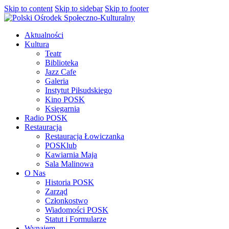
Skip to content
Skip to sidebar
Skip to footer
Aktualności
Kultura
Teatr
Biblioteka
Jazz Cafe
Galeria
Instytut Piłsudskiego
Kino POSK
Księgarnia
Radio POSK
Restauracja
Restauracja Łowiczanka
POSKlub
Kawiarnia Maja
Sala Malinowa
O Nas
Historia POSK
Zarząd
Członkostwo
Wiadomości POSK
Statut i Formularze
Wynajem