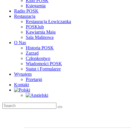
Kino POSK
Księgarnia
Radio POSK
Restauracja
Restauracja Łowiczanka
POSKlub
Kawiarnia Maja
Sala Malinowa
O Nas
Historia POSK
Zarząd
Członkostwo
Wiadomości POSK
Statut i Formularze
Wynajem
Przetargi
Kontakt
Wydarzenia