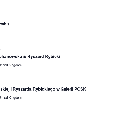
owską
m
echanowska & Ryszard Rybicki
United Kingdom
kiej i Ryszarda Rybickiego w Galerii POSK!
United Kingdom