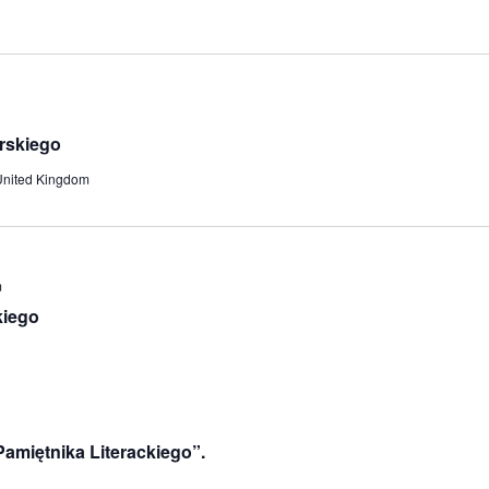
rskiego
United Kingdom
m
kiego
Pamiętnika Literackiego”.