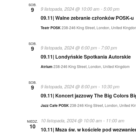
SOB.
9 listopada, 2024 @ 10:00 am
-
5:00 pm
9
09.11| Walne zebranie członków POSK-u
Teatr POSK
238-246 King Street, London, United Kingdo
SOB.
9 listopada, 2024 @ 6:00 pm
-
7:00 pm
9
09.11| Londyńskie Spotkania Autorskie
Atrium
238-246 King Street, London, United Kingdom
SOB.
9 listopada, 2024 @ 8:00 pm
-
10:30 pm
9
09.11| Koncert jazzowy The Big Colors B
Jazz Cafe POSK
238-246 King Street, London, United K
10 listopada, 2024 @ 10:00 am
-
11:00 am
NIEDZ.
10
10.11| Msza św. w kościele pod wezwani