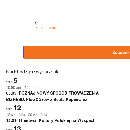
WYDARZENIA
POPRZEDNIE
Zasubskr
Nadchodzące wydarzenia
5
wrz
10:00 am
-
2:00 pm
05.09| POZNAJ NOWY SPOSÓB PROWADZENIA
BIZNESU. Flow&Grow z Beatą Kapcewicz
12
wrz
12 września
-
20 września
12.09| I Festiwal Kultury Polskiej na Wyspach
13
wrz