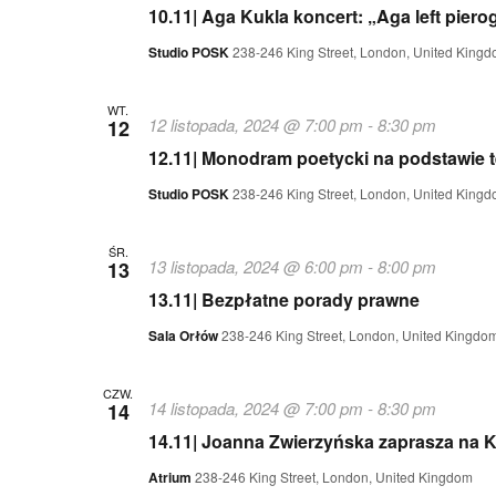
10.11| Aga Kukla koncert: „Aga left piero
Studio POSK
238-246 King Street, London, United King
WT.
12 listopada, 2024 @ 7:00 pm
-
8:30 pm
12
12.11| Monodram poetycki na podstawie 
Studio POSK
238-246 King Street, London, United King
ŚR.
13 listopada, 2024 @ 6:00 pm
-
8:00 pm
13
13.11| Bezpłatne porady prawne
Sala Orłów
238-246 King Street, London, United Kingdo
CZW.
14 listopada, 2024 @ 7:00 pm
-
8:30 pm
14
14.11| Joanna Zwierzyńska zaprasza na 
Atrium
238-246 King Street, London, United Kingdom