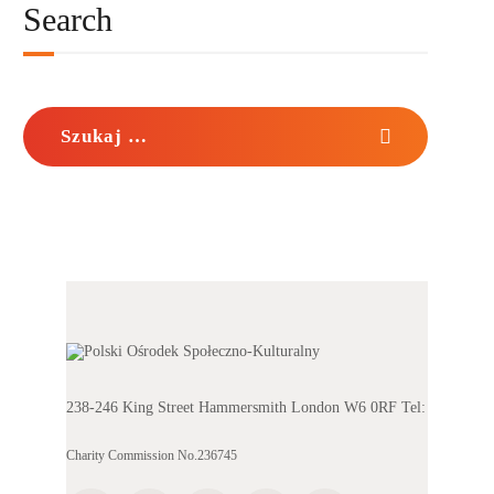
Search
Szukaj:
238-246 King Street Hammersmith London W6 0RF Tel:
020 8741
Charity Commission No.236745