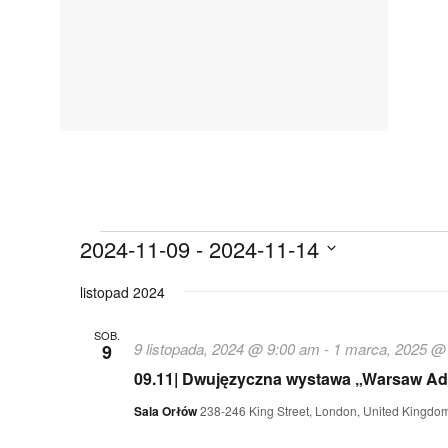
Wydarzenia
2024-11-09
 - 
2024-11-14
W
y
listopad 2024
b
i
SOB.
e
9 listopada, 2024 @ 9:00 am
-
1 marca, 2025 @
9
r
z
09.11| Dwujęzyczna wystawa „Warsaw Ad
d
a
Sala Orłów
238-246 King Street, London, United Kingdo
t
ę
.