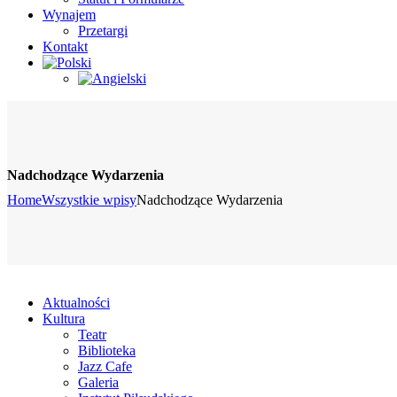
Wynajem
Przetargi
Kontakt
Nadchodzące Wydarzenia
Home
Wszystkie wpisy
Nadchodzące Wydarzenia
Aktualności
Kultura
Teatr
Biblioteka
Jazz Cafe
Galeria