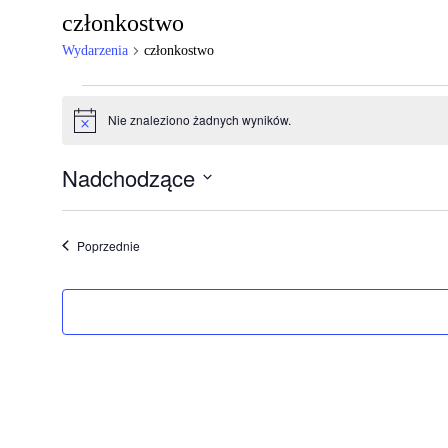
członkostwo
Wydarzenia
członkostwo
Wydarzenia
Nie znaleziono żadnych wyników.
Powiadomienie
Nadchodzące
Wybierz
datę.
Wydarzenia
Poprzednie