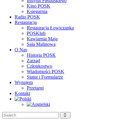
Instytut Piłsudskiego
Kino POSK
Księgarnia
Radio POSK
Restauracja
Restauracja Łowiczanka
POSKlub
Kawiarnia Maja
Sala Malinowa
O Nas
Historia POSK
Zarząd
Członkostwo
Wiadomości POSK
Statut i Formularze
Wynajem
Przetargi
Kontakt