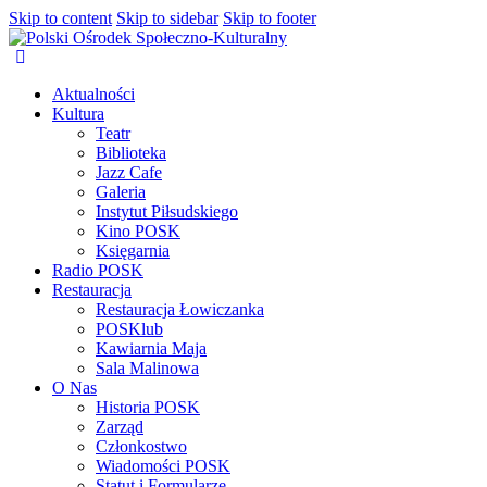
Skip to content
Skip to sidebar
Skip to footer
Aktualności
Kultura
Teatr
Biblioteka
Jazz Cafe
Galeria
Instytut Piłsudskiego
Kino POSK
Księgarnia
Radio POSK
Restauracja
Restauracja Łowiczanka
POSKlub
Kawiarnia Maja
Sala Malinowa
O Nas
Historia POSK
Zarząd
Członkostwo
Wiadomości POSK
Statut i Formularze