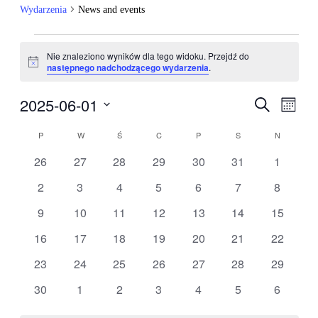
Wydarzenia
News and events
Wydarzenia
Nie znaleziono wyników dla tego widoku. Przejdź do
Powiadomienie
następnego nadchodzącego wydarzenia
.
2025-06-01
Wydarzen
Wyda
Szukaj
Miesiąc
Wido
Nawigacj
Wybierz
nawig
Kalendarz
datę.
P
PONIEDZIAŁEK
W
WTOREK
Ś
ŚRODA
C
CZWARTEK
P
PIĄTEK
S
SOBOTA
N
NIEDZIEL
po
Wydarzenia
wyszukiw
0
0
0
0
0
0
0
26
27
28
29
30
31
1
wydarzenia
wydarzenia
wydarzenia
wydarzenia
wydarzenia
wydarzenia
wydarze
i
0
0
0
0
0
0
0
2
3
4
5
6
7
8
widokach
wydarzenia
wydarzenia
wydarzenia
wydarzenia
wydarzenia
wydarzenia
wydarze
0
0
0
0
0
0
0
9
10
11
12
13
14
15
wydarzenia
wydarzenia
wydarzenia
wydarzenia
wydarzenia
wydarzenia
wydarzen
0
0
0
0
0
0
0
16
17
18
19
20
21
22
wydarzenia
wydarzenia
wydarzenia
wydarzenia
wydarzenia
wydarzenia
wydarzen
0
0
0
0
0
0
0
23
24
25
26
27
28
29
wydarzenia
wydarzenia
wydarzenia
wydarzenia
wydarzenia
wydarzenia
wydarzen
0
0
0
0
0
0
0
30
1
2
3
4
5
6
wydarzenia
wydarzenia
wydarzenia
wydarzenia
wydarzenia
wydarzenia
wydarze