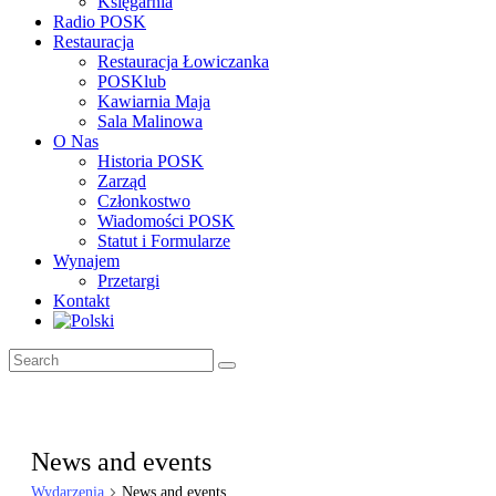
Księgarnia
Radio POSK
Restauracja
Restauracja Łowiczanka
POSKlub
Kawiarnia Maja
Sala Malinowa
O Nas
Historia POSK
Zarząd
Członkostwo
Wiadomości POSK
Statut i Formularze
Wynajem
Przetargi
Kontakt
News and events
Wydarzenia
News and events