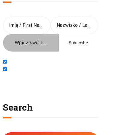
Język / Language
Polish
English
Search