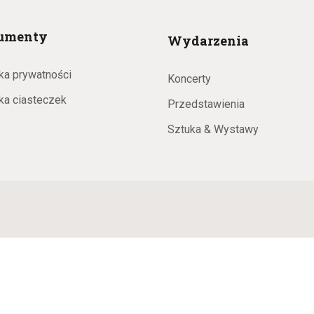
g
c
umenty
Wydarzenia
j
a
ka prywatności
Koncerty
a
yka ciasteczek
Przedstawienia
c
Sztuka & Wystawy
j
a