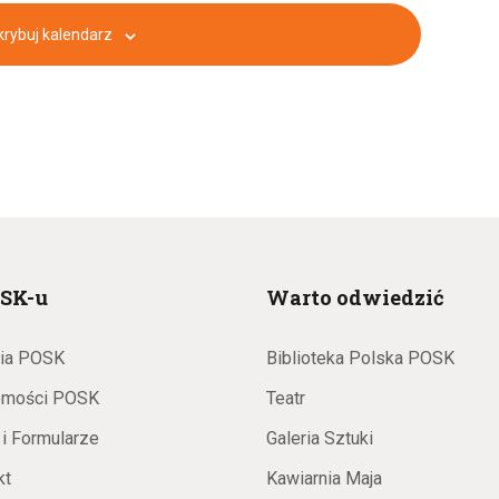
a
k
i
rybuj kalendarz
e
n
i
i
N
e
n
a
a
w
SK-u
Warto odwiedzić
w
i
ria POSK
Biblioteka Polska POSK
g
i
omości POSK
Teatr
 i Formularze
Galeria Sztuki
a
kt
Kawiarnia Maja