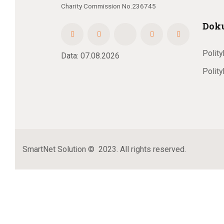
Charity Commission No.236745
z
Dok
Polity
Data: 07.08.2026
e
Polit
n
SmartNet Solution
© 2023. All rights reserved.
i
a