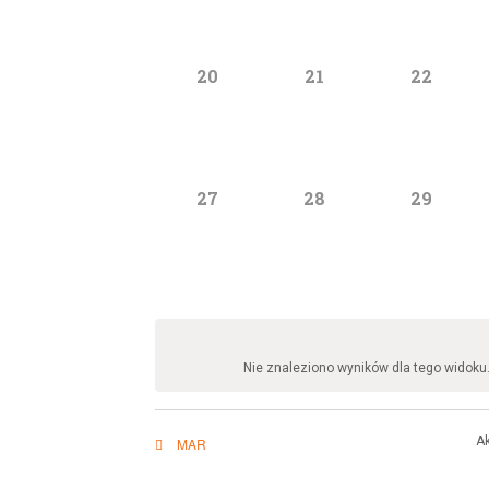
n
0
0
0
20
21
22
wydarzenia
wydarzenia
wydarze
d
0
0
0
27
28
29
wydarzenia
wydarzenia
wydarze
a
r
Nie znaleziono wyników dla tego widoku
Ak
MAR
z