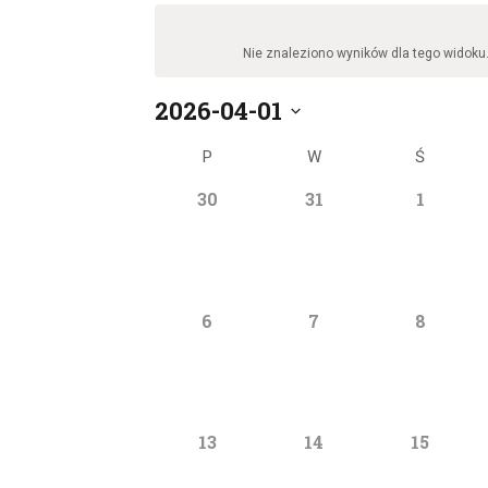
Nie znaleziono wyników dla tego widoku
2026-04-01
W
P
PONIEDZIAŁEK
W
WTOREK
Ś
ŚRODA
y
K
b
0
0
0
30
31
1
wydarzenia
wydarzenia
wydarz
i
e
a
r
z
0
0
0
6
7
8
d
wydarzenia
wydarzenia
wydarz
a
l
t
ę
.
0
0
0
13
14
15
e
wydarzenia
wydarzenia
wydarze