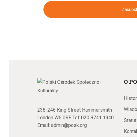
Zasubsk
W
y
d
O PO
a
Histo
Wiad
238-246 King Street Hammersmith
London W6 0RF Tel:
020 8741 1940
Statut
r
Email:
admin@posk.org
Konta