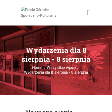
AKTUALNOŚCI
KULTURA
Wydarzenia dla 8
RADIO POSK
sierpnia - 8 sierpnia
RESTAURACJA
Home
Wszystkie wpisy
O NAS
Wydarzenia dla 8 sierpnia - 8 sierpnia
WYNAJEM
KONTAKT