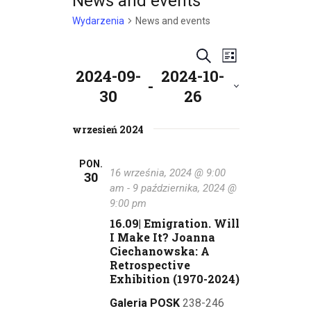
News and events
Wydarzenia
News and events
W
W
S
L
2024-09-
2024-10-
z
y
i
y
 - 
u
30
26
s
d
d
k
W
t
a
a
y
wrzesień 2024
a
a
j
r
b
r
i
PON.
z
16 września, 2024 @ 9:00
30
e
z
e
am
-
9 października, 2024 @
r
9:00 pm
z
n
e
16.09| Emigration. Will
d
i
I Make It? Joanna
n
a
Ciechanowska: A
e
t
Retrospective
i
ę
W
Exhibition (1970-2024)
.
a
i
Galeria POSK
238-246