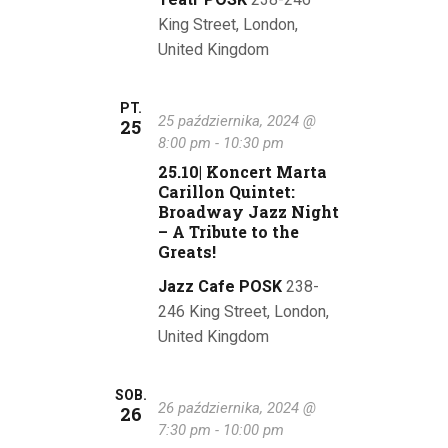
King Street, London,
United Kingdom
PT.
25 października, 2024 @
25
8:00 pm
-
10:30 pm
25.10| Koncert Marta
Carillon Quintet:
Broadway Jazz Night
– A Tribute to the
Greats!
Jazz Cafe POSK
238-
246 King Street, London,
United Kingdom
SOB.
26 października, 2024 @
26
7:30 pm
-
10:00 pm