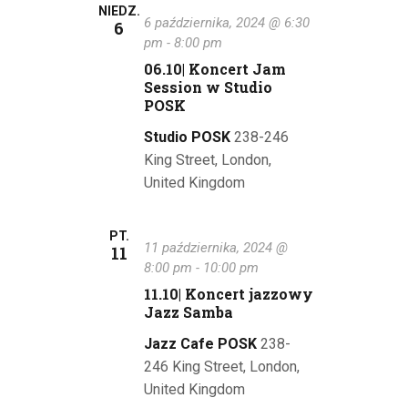
NIEDZ.
6 października, 2024 @ 6:30
w
6
pm
-
8:00 pm
i
06.10| Koncert Jam
Session w Studio
d
POSK
o
Studio POSK
238-246
King Street, London,
k
United Kingdom
a
c
PT.
11 października, 2024 @
11
h
8:00 pm
-
10:00 pm
11.10| Koncert jazzowy
Jazz Samba
Jazz Cafe POSK
238-
246 King Street, London,
United Kingdom