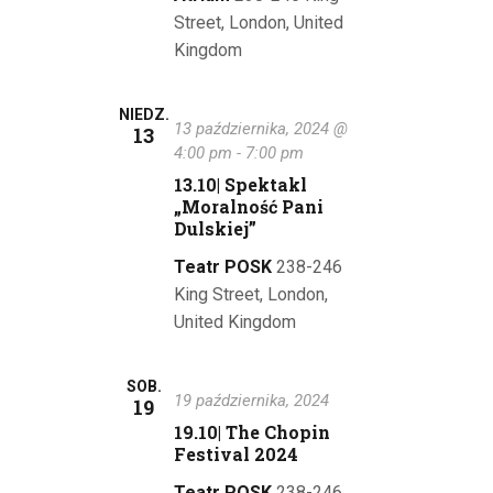
Street, London, United
Kingdom
NIEDZ.
13 października, 2024 @
13
4:00 pm
-
7:00 pm
13.10| Spektakl
„Moralność Pani
Dulskiej”
Teatr POSK
238-246
King Street, London,
United Kingdom
SOB.
19 października, 2024
19
19.10| The Chopin
Festival 2024
Teatr POSK
238-246