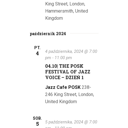
N
King Street, London,
d
Hammersmith, United
o
a
Kingdom
k
w
i
październik 2024
i
n
g
PT.
a
4 października, 2024 @ 7:00
4
a
pm
-
11:00 pm
w
04.10| THE POSK
i
c
FESTIVAL OF JAZZ
VOICE – DZIEŃ 1
g
j
a
Jazz Cafe POSK
238-
a
246 King Street, London,
c
p
United Kingdom
j
o
a
SOB.
5 października, 2024 @ 7:00
w
5