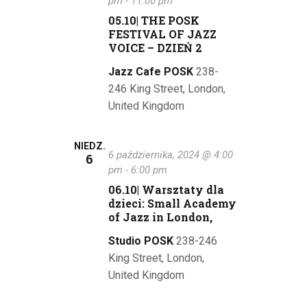
pm
-
11:00 pm
y
05.10| THE POSK
FESTIVAL OF JAZZ
s
VOICE – DZIEŃ 2
z
Jazz Cafe POSK
238-
246 King Street, London,
u
United Kingdom
k
i
NIEDZ.
6 października, 2024 @ 4:00
6
w
pm
-
6:00 pm
06.10| Warsztaty dla
a
dzieci: Small Academy
of Jazz in London,
n
Studio POSK
238-246
i
King Street, London,
u
United Kingdom
i