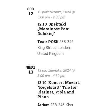
SOB.
12 października, 2024 @
12
6:00 pm
-
9:00 pm
12.10| Spektakl
„Moralność Pani
Dulskiej”
Teatr POSK
238-246
King Street, London,
United Kingdom
NIEDZ.
13 października, 2024 @
13
3:00 pm
-
4:30 pm
13.10| Koncert Mozart:
“Kegelstatt” Trio for
Clarinet, Viola and
Piano
Atrium
238-246 King