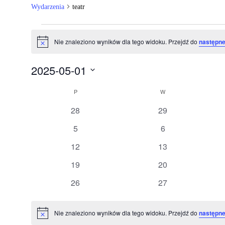
Wydarzenia
teatr
Wydarzenia
Nie znaleziono wyników dla tego widoku. Przejdź do
następne
Powiadomienie
2025-05-01
Wybierz
Kalendarz
datę.
P
PONIEDZIAŁEK
W
WTOREK
Wydarzenia
0
0
28
29
wydarzenia
wydarzenia
0
0
5
6
wydarzenia
wydarzenia
0
0
12
13
wydarzenia
wydarzenia
0
0
19
20
wydarzenia
wydarzenia
0
0
26
27
wydarzenia
wydarzenia
Nie znaleziono wyników dla tego widoku. Przejdź do
następne
Powiadomienie