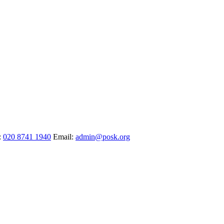
:
020 8741 1940
Email:
admin@posk.org