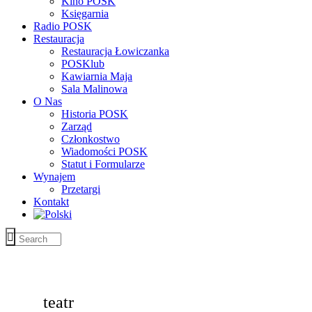
Kino POSK
Księgarnia
Radio POSK
Restauracja
Restauracja Łowiczanka
POSKlub
Kawiarnia Maja
Sala Malinowa
O Nas
Historia POSK
Zarząd
Członkostwo
Wiadomości POSK
Statut i Formularze
Wynajem
Przetargi
Kontakt
teatr