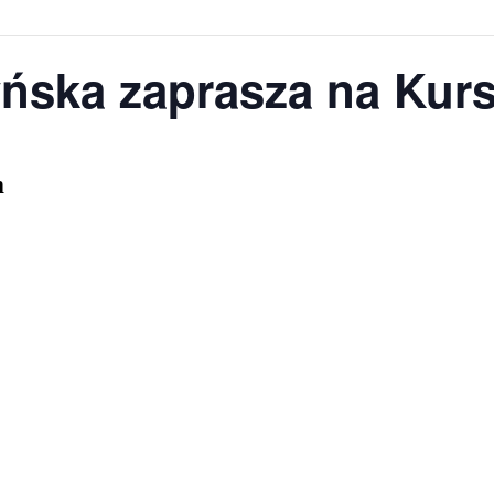
yńska zaprasza na Kur
m