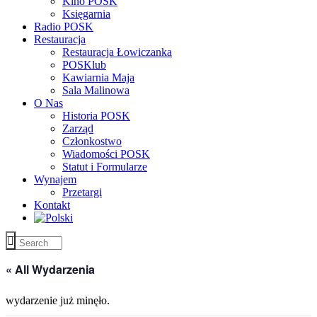
Kino POSK
Księgarnia
Radio POSK
Restauracja
Restauracja Łowiczanka
POSKlub
Kawiarnia Maja
Sala Malinowa
O Nas
Historia POSK
Zarząd
Członkostwo
Wiadomości POSK
Statut i Formularze
Wynajem
Przetargi
Kontakt
« All Wydarzenia
wydarzenie już minęło.