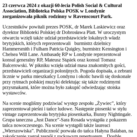
23 czerwca 2024 z okazji 60-lecia Polish Social & Cultural
Association, Biblioteka Polska POSK w Londynie
zorganizowała piknik rodzinny w Ravenscourt Park.
Uczestników powitali prezes POSK, dr Marek Laskiewicz oraz
dyrektor Biblioteki Polskiej dr Dobrosława Platt. W uroczystym
otwarciu wzięli także udział przedstawiciele lokalnych władz
brytyjskich, których reprezentowali burmistrz dzielnicy
Hammersmith i Fulham Patricia Quigley, burmistrz Kensington i
Chelsea Will Lane. Ambasadę RP w Londynie reprezentował
konsul generalny RP, Mateusz Stąsiek oraz konsul Tomasz
Balcerowski. W pikniku wzięła udział masa znakomitych gości,
przedstawicieli organizacji polonijnych. Pogoda dopisała, a zebrani
licznie w parku mieszkańcy Londynu i okolic bawili się doskonale
przy rytmach polskiej muzyki delektując się także rodzimymi
przysmakami, które można było zakupić odwiedzając stoiska
wystawców.
Na scenie mogliśmy podziwiać występ zespołu „Żywiec”, który
zaprezentował pieśni i tańce ludowe. Następnie piosenki w stylu
vintage zaprezentowała brytyjska piosenkarka, Bunny Nightingale.
Grupa taneczna „Just Dance”-Sara Rosada wystąpiła z pokazem
tańca nowoczesnego. Na scenie wystąpili także laureaci
„Wierszowiska”. Publiczność porwała do tańca Hałyna Balaban, na
zakończenie zagrał zespół z rockowym repertuarem, „Double