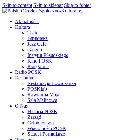
Skip to content
Skip to sidebar
Skip to footer
Aktualności
Kultura
Teatr
Biblioteka
Jazz Cafe
Galeria
Instytut Piłsudskiego
Kino POSK
Księgarnia
Radio POSK
Restauracja
Restauracja Łowiczanka
POSKlub
Kawiarnia Maja
Sala Malinowa
O Nas
Historia POSK
Zarząd
Członkostwo
Wiadomości POSK
Statut i Formularze
Wynajem