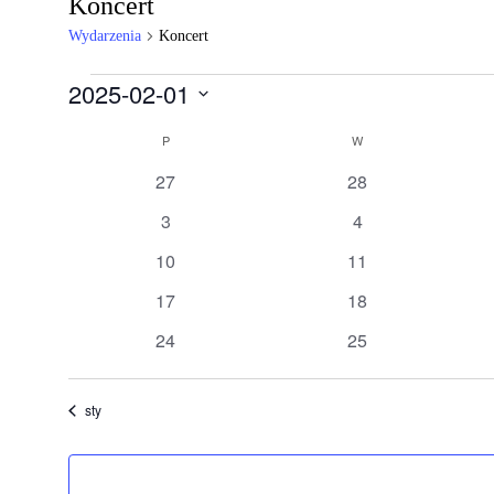
Koncert
Wydarzenia
Koncert
Wydarzenia
2025-02-01
Wybierz
Kalendarz
datę.
P
PONIEDZIAŁEK
W
WTOREK
Wydarzenia
0
0
27
28
wydarzenia
wydarzenia
0
0
3
4
wydarzenia
wydarzenia
0
0
10
11
wydarzenia
wydarzenia
0
0
17
18
wydarzenia
wydarzenia
0
0
24
25
wydarzenia
wydarzenia
sty