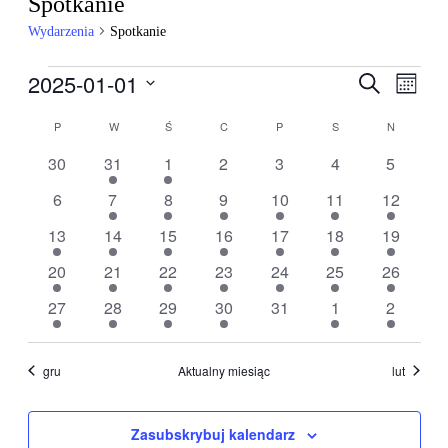
Spotkanie
Wydarzenia
Spotkanie
Wydarzenia
2025-01-01
Wydarzen
Wyda
Szukaj
Miesiąc
Wido
Nawigacj
Wybierz
nawig
Kalendarz
datę.
P
PONIEDZIAŁEK
W
WTOREK
Ś
ŚRODA
C
CZWARTEK
P
PIĄTEK
S
SOBOTA
N
NIEDZIEL
po
Wydarzenia
wyszukiw
0
2
1
0
0
0
0
30
31
1
2
3
4
5
wydarzenia
wydarzenia
wydarzenie
wydarzenia
wydarzenia
wydarzenia
wydarze
i
0
1
1
1
1
1
1
6
7
8
9
10
11
12
widokach
wydarzenia
wydarzenie
wydarzenie
wydarzenie
wydarzenie
wydarzenie
wydarzen
1
1
1
1
1
3
1
13
14
15
16
17
18
19
wydarzenie
wydarzenie
wydarzenie
wydarzenie
wydarzenie
wydarzenia
wydarzen
1
1
1
2
2
1
2
20
21
22
23
24
25
26
wydarzenie
wydarzenie
wydarzenie
wydarzenia
wydarzenia
wydarzenie
wydarzen
2
1
1
2
0
2
2
27
28
29
30
31
1
2
wydarzenia
wydarzenie
wydarzenie
wydarzenia
wydarzenia
wydarzenia
wydarze
gru
Aktualny miesiąc
lut
Zasubskrybuj kalendarz