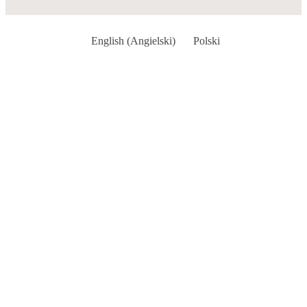
English
(
Angielski
)
Polski