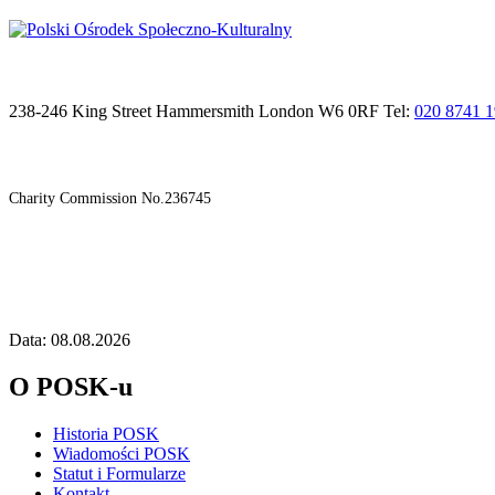
238-246 King Street Hammersmith London W6 0RF Tel:
020 8741 
Charity Commission No.236745
Data: 08.08.2026
O POSK-u
Historia POSK
Wiadomości POSK
Statut i Formularze
Kontakt