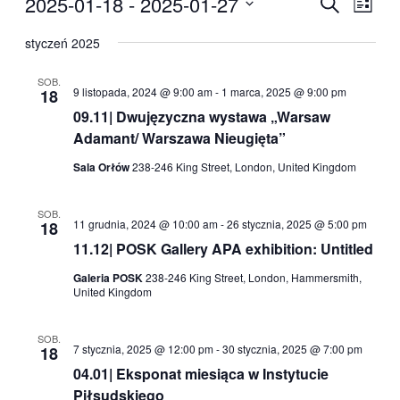
2025-01-18
 - 
2025-01-27
Wydarzen
Szukaj
Lista
Wido
Nawigacj
Wybierz
nawig
datę.
styczeń 2025
po
wyszukiw
SOB.
9 listopada, 2024 @ 9:00 am
-
1 marca, 2025 @ 9:00 pm
18
i
09.11| Dwujęzyczna wystawa „Warsaw
widokach
Adamant/ Warszawa Nieugięta”
Sala Orłów
238-246 King Street, London, United Kingdom
SOB.
11 grudnia, 2024 @ 10:00 am
-
26 stycznia, 2025 @ 5:00 pm
18
11.12| POSK Gallery APA exhibition: Untitled
Galeria POSK
238-246 King Street, London, Hammersmith,
United Kingdom
SOB.
7 stycznia, 2025 @ 12:00 pm
-
30 stycznia, 2025 @ 7:00 pm
18
04.01| Eksponat miesiąca w Instytucie
Piłsudskiego