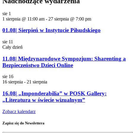
Nadchodzące wydarzenia
sie
1
1 sierpnia @ 11:00 am
-
27 sierpnia @ 7:00 pm
01.08| Sierpień w Instytucie Piłsudskiego
sie
11
Cały dzień
11.08| Międzynarodowe Sympozjum: Sharenting a
Bezpieczeństwo Dzieci Online
sie
16
16 sierpnia
-
21 sierpnia
16.08| „Imponderabilia” w POSK Gallery:
„Literatura w świecie wizualnym”
Zobacz kalendarz
Zapisz się do Newslettera