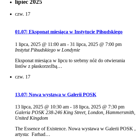
lipiec 2025
czw.
17
01.07| Eksponat miesiąca w Instytucie Piłsudskiego
1 lipca, 2025 @ 11:00 am
-
31 lipca, 2025 @ 7:00 pm
Instytut Piłsudskiego w Londynie
Eksponat miesiąca w lipcu to srebrny nóż do otwierania
listów z płaskorzeźbą…
czw.
17
13.07| Nowa wystawa w Galerii POSK
13 lipca, 2025 @ 10:30 am
-
18 lipca, 2025 @ 7:30 pm
Galeria POSK
238-246 King Street, London, Hammersmith,
United Kingdom
The Essence of Existence. Nowa wystawa w Galerii POSK ,
artysta: Farhad…