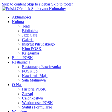
Skip to content
Skip to sidebar
Skip to footer
Aktualności
Kultura
Teatr
Biblioteka
Jazz Cafe
Galeria
Instytut Piłsudskiego
Kino POSK
Księgarnia
Radio POSK
Restauracja
Restauracja Łowiczanka
POSKlub
Kawiarnia Maja
Sala Malinowa
O Nas
Historia POSK
Zarząd
Członkostwo
Wiadomości POSK
Statut i Formularze
Wynajem