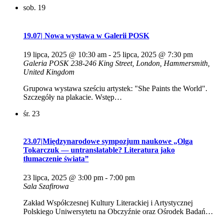
sob.
19
19.07| Nowa wystawa w Galerii POSK
19 lipca, 2025 @ 10:30 am
-
25 lipca, 2025 @ 7:30 pm
Galeria POSK
238-246 King Street, London, Hammersmith,
United Kingdom
Grupowa wystawa sześciu artystek: "She Paints the World".
Szczegóły na plakacie. Wstęp…
śr.
23
23.07|Międzynarodowe sympozjum naukowe „Olga
Tokarczuk — untranslatable? Literatura jako
tłumaczenie świata”
23 lipca, 2025 @ 3:00 pm
-
7:00 pm
Sala Szafirowa
Zakład Współczesnej Kultury Literackiej i Artystycznej
Polskiego Uniwersytetu na Obczyźnie oraz Ośrodek Badań…