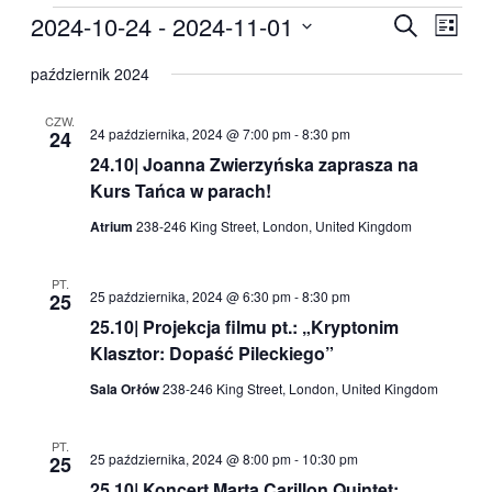
Wydarzenia
2024-10-24
 - 
2024-11-01
Wydarzen
Wyda
Szukaj
Lista
Wido
Nawigacj
Wybierz
nawig
datę.
październik 2024
po
wyszukiw
CZW.
24 października, 2024 @ 7:00 pm
-
8:30 pm
24
i
24.10| Joanna Zwierzyńska zaprasza na
widokach
Kurs Tańca w parach!
Atrium
238-246 King Street, London, United Kingdom
PT.
25 października, 2024 @ 6:30 pm
-
8:30 pm
25
25.10| Projekcja filmu pt.: „Kryptonim
Klasztor: Dopaść Pileckiego”
Sala Orłów
238-246 King Street, London, United Kingdom
PT.
25 października, 2024 @ 8:00 pm
-
10:30 pm
25
25.10| Koncert Marta Carillon Quintet: