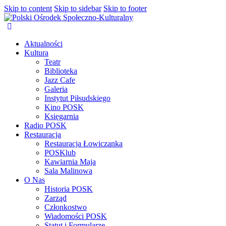
Skip to content
Skip to sidebar
Skip to footer
Aktualności
Kultura
Teatr
Biblioteka
Jazz Cafe
Galeria
Instytut Piłsudskiego
Kino POSK
Księgarnia
Radio POSK
Restauracja
Restauracja Łowiczanka
POSKlub
Kawiarnia Maja
Sala Malinowa
O Nas
Historia POSK
Zarząd
Członkostwo
Wiadomości POSK
Statut i Formularze