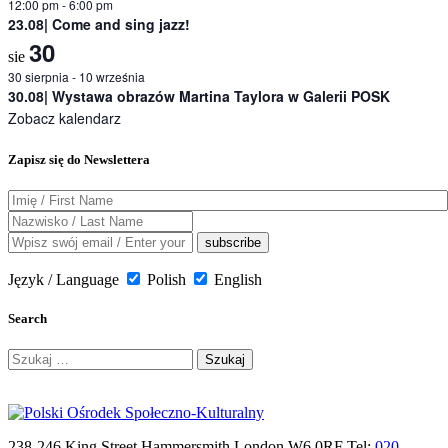
12:00 pm
-
6:00 pm
23.08| Come and sing jazz!
30
sie
30 sierpnia
-
10 września
30.08| Wystawa obrazów Martina Taylora w Galerii POSK
Zobacz kalendarz
Zapisz się do Newslettera
Język / Language
Polish
English
Search
Szukaj:
238-246 King Street Hammersmith London W6 0RF Tel:
020