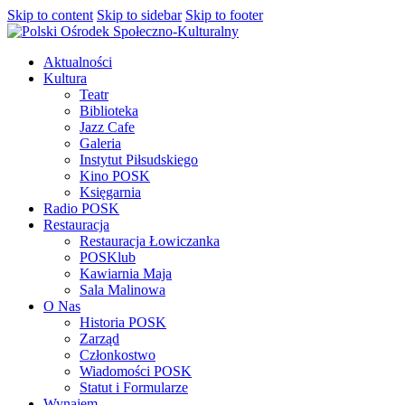
Skip to content
Skip to sidebar
Skip to footer
Aktualności
Kultura
Teatr
Biblioteka
Jazz Cafe
Galeria
Instytut Piłsudskiego
Kino POSK
Księgarnia
Radio POSK
Restauracja
Restauracja Łowiczanka
POSKlub
Kawiarnia Maja
Sala Malinowa
O Nas
Historia POSK
Zarząd
Członkostwo
Wiadomości POSK
Statut i Formularze
Wynajem