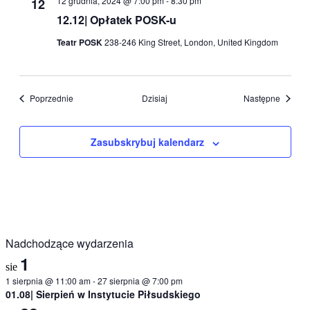
12 grudnia, 2024 @ 7:00 pm
-
8:30 pm
12
12.12| Opłatek POSK-u
Teatr POSK
238-246 King Street, London, United Kingdom
Wydarzenia
Wydarz
Poprzednie
Dzisiaj
Następne
Zasubskrybuj kalendarz
Nadchodzące wydarzenia
1
sie
1 sierpnia @ 11:00 am
-
27 sierpnia @ 7:00 pm
01.08| Sierpień w Instytucie Piłsudskiego