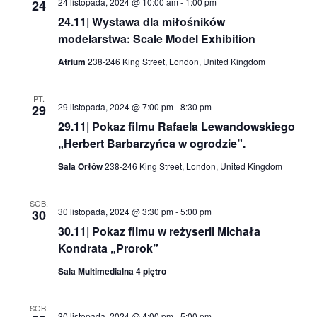
24 listopada, 2024 @ 10:00 am
-
1:00 pm
24
24.11| Wystawa dla miłośników
modelarstwa: Scale Model Exhibition
Atrium
238-246 King Street, London, United Kingdom
PT.
29 listopada, 2024 @ 7:00 pm
-
8:30 pm
29
29.11| Pokaz filmu Rafaela Lewandowskiego
„Herbert Barbarzyńca w ogrodzie”.
Sala Orłów
238-246 King Street, London, United Kingdom
SOB.
30 listopada, 2024 @ 3:30 pm
-
5:00 pm
30
30.11| Pokaz filmu w reżyserii Michała
Kondrata „Prorok”
Sala Multimedialna 4 piętro
SOB.
30 listopada, 2024 @ 4:00 pm
-
5:00 pm