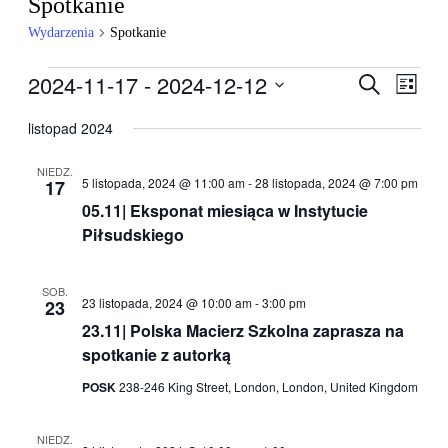
Spotkanie
Wydarzenia
Spotkanie
Wydarzenia
2024-11-17
 - 
2024-12-12
Wydarzen
Wyda
Szukaj
Lista
Wido
Nawigacj
Wybierz
nawig
datę.
listopad 2024
po
wyszukiw
NIEDZ.
5 listopada, 2024 @ 11:00 am
-
28 listopada, 2024 @ 7:00 pm
17
i
05.11| Eksponat miesiąca w Instytucie
widokach
Piłsudskiego
SOB.
23 listopada, 2024 @ 10:00 am
-
3:00 pm
23
23.11| Polska Macierz Szkolna zaprasza na
spotkanie z autorką
POSK
238-246 King Street, London, London, United Kingdom
NIEDZ.